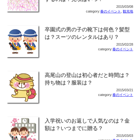
2015/03/08
category:
春のイベント
,
観光地
卒園式の男の子の靴下は何色？髪型
は？スーツのレンタルはあり？
2015/02/28
category:
春のイベント
高尾山の登山は初心者だと時間は？
持ち物は？服装は？
2015/03/21
category:
春のイベント
入学祝いのお返しで人気なのは？金
額は？いつまでに贈る？
2015/03/03