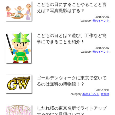
こどもの日にすることやることと言
えば？写真撮影はする？
2015/04/01
category:
春のイベント
こどもの日とは？遊び、工作など簡
単にできることを紹介！
2015/04/07
category:
春のイベント
ゴールデンウィークに東京で空いて
るのは無料の博物館！？
2015/03/11
category:
春のイベント
,
観光地
しだれ桜の東京名所でライトアップ
するのは？見頃はいつ？