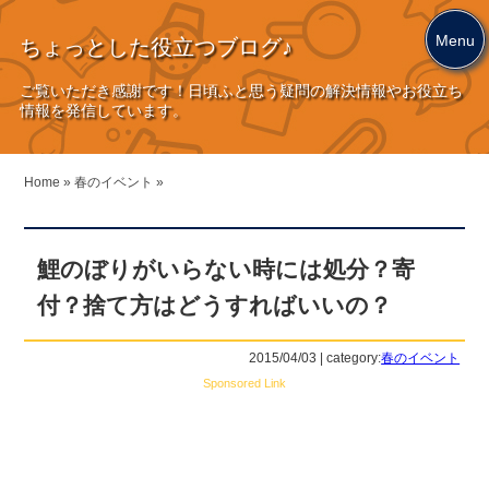
Menu
ちょっとした役立つブログ♪
ご覧いただき感謝です！日頃ふと思う疑問の解決情報やお役立ち
情報を発信しています。
Home
»
春のイベント
»
鯉のぼりがいらない時には処分？寄
付？捨て方はどうすればいいの？
2015/04/03 | category:
春のイベント
Sponsored Link