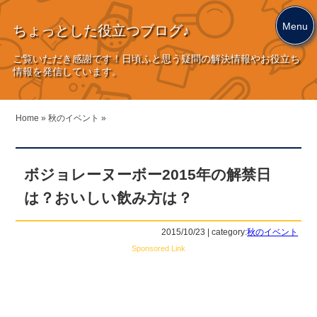
Menu
ちょっとした役立つブログ♪
ご覧いただき感謝です！日頃ふと思う疑問の解決情報やお役立ち
情報を発信しています。
Home
»
秋のイベント
»
ボジョレーヌーボー2015年の解禁日
は？おいしい飲み方は？
2015/10/23 | category:
秋のイベント
Sponsored Link