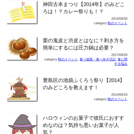
神田古本まつり【2014年】のみどこ
ろは！？カレー祭りも！？
2014/09/30
category:
秋のイベント
栗の鬼皮と渋皮とはなに？剥き方を
簡単にするには圧力鍋は必要？
2017/09/26
category:
秋のイベント
,
食べ放題・食べ歩き日記
,
食に関
する悩み
豊島区の池袋ふくろう祭り【2014】
のみどころを教えます！
2014/09/18
category:
秋のイベント
ハロウィンのお菓子で彼氏におすす
めなのは？気持ち悪いお菓子が人
気？