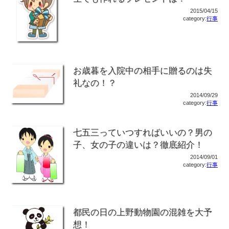
2015/04/15
category:
行事
お歳暮を入院中の相手に贈るのは失
礼なの！？
2014/09/29
category:
行事
七五三っていつすればいいの？男の
子、女の子の違いは？徹底紹介！
2014/09/01
category:
行事
都民の日の上野動物園の混雑を大予
想！