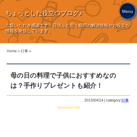
Menu
ちょっとした役立つブログ♪
ご覧いただき感謝です！日頃ふと思う疑問の解決情報やお役立ち
情報を発信しています。
Home
»
行事
»
母の日の料理で子供におすすめなの
は？手作りプレゼントも紹介！
2015/04/14 | category:
行事
Sponsored Link