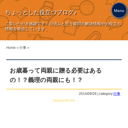
Menu
ちょっとした役立つブログ♪
ご覧いただき感謝です！日頃ふと思う疑問の解決情報やお役立ち
情報を発信しています。
Home
»
行事
»
お歳暮って両親に贈る必要はある
の！？義理の両親にも！？
2014/09/26 | category:
行事
Sponsored Link