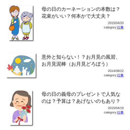
母の日のカーネーションの本数は？
花束がいい？何本かで大丈夫？
2015/04/20
category:
行事
意外と知らない！？お月見の風習、
お月見泥棒（お月見どろぼう）
2014/08/22
category:
行事
母の日の義母のプレゼントで人気な
のは？予算は？あげないのもあり？
2015/04/19
category:
行事