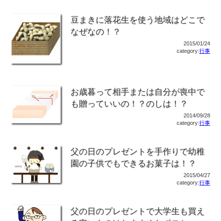
豆まきに落花生を使う地域はどこで
なぜなの！？
2015/01/24
category:
行事
お歳暮って相手または自分が喪中で
も贈っていいの！？のしは！？
2014/09/28
category:
行事
父の日のプレゼントを手作りで幼稚
園の子供でもできるお菓子は！？
2015/04/27
category:
行事
父の日のプレゼントで大学生も買え