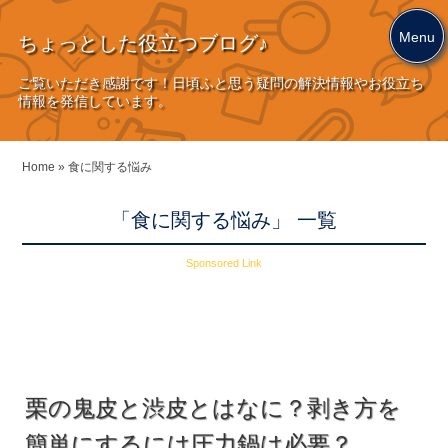
Menu
ちょっとした役立つブログ♪
ご覧いただき感謝です！日頃ふと思う疑問の解決情報やお役立ち
情報を発信しています。
Home
»
食に関する悩み
「食に関する悩み」 一覧
Sponsored Link
栗の鬼皮と渋皮とはなに？剥き方を
簡単にするには圧力鍋は必要？