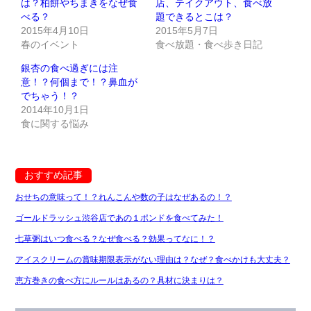
は？柏餅やちまきをなぜ食
店、テイクアウト、食べ放
べる？
題できるとこは？
2015年4月10日
2015年5月7日
春のイベント
食べ放題・食べ歩き日記
銀杏の食べ過ぎには注
意！？何個まで！？鼻血が
でちゃう！？
2014年10月1日
食に関する悩み
おすすめ記事
おせちの意味って！？れんこんや数の子はなぜあるの！？
ゴールドラッシュ渋谷店であの１ポンドを食べてみた！
七草粥はいつ食べる？なぜ食べる？効果ってなに！？
アイスクリームの賞味期限表示がない理由は？なぜ？食べかけも大丈夫？
恵方巻きの食べ方にルールはあるの？具材に決まりは？