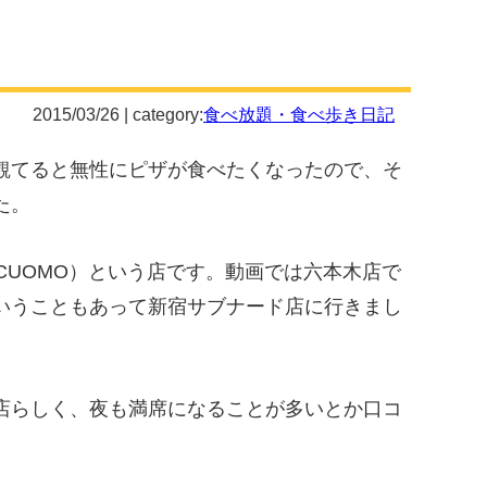
2015/03/26 | category:
食べ放題・食べ歩き日記
観てると無性にピザが食べたくなったので、そ
た。
E CUOMO）という店です。動画では六本木店で
いうこともあって新宿サブナード店に行きまし
店らしく、夜も満席になることが多いとか口コ