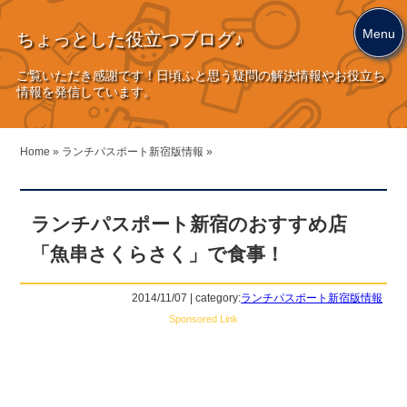
Menu
ちょっとした役立つブログ♪
ご覧いただき感謝です！日頃ふと思う疑問の解決情報やお役立ち
情報を発信しています。
Home
»
ランチパスポート新宿版情報
»
ランチパスポート新宿のおすすめ店
「魚串さくらさく」で食事！
2014/11/07 | category:
ランチパスポート新宿版情報
Sponsored Link