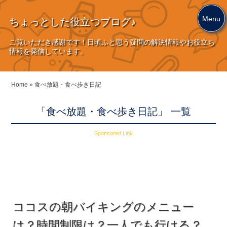
Menu
ちょっとした役立つブログ♪
ご覧いただき感謝です！日頃ふと思う疑問の解決情報やお役立ち
情報を発信しています。
Home
»
食べ放題・食べ歩き日記
「食べ放題・食べ歩き日記」 一覧
Sponsored Link
ココスの朝バイキングのメニュー
は？時間制限は？一人でも行ける？